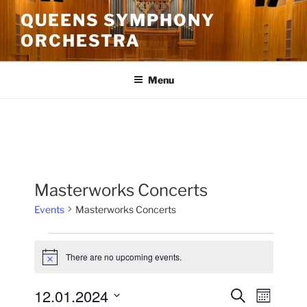
Skip
QUEENS SYMPHONY
to
ORCHESTRA
content
Menu
Masterworks Concerts
Events
Masterworks Concerts
Events
There are no upcoming events.
N
o
t
12.01.2024
E
E
S
i
M
c